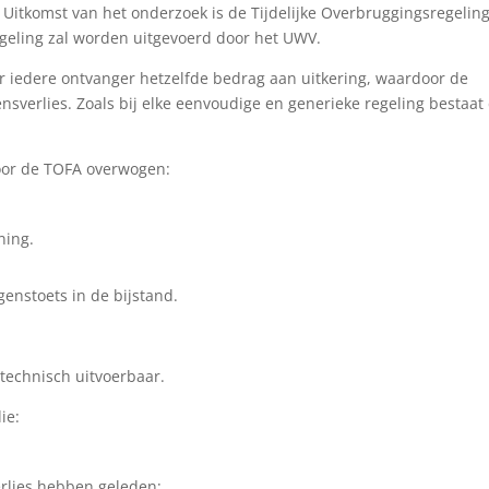
Uitkomst van het onderzoek is de Tijdelijke Overbruggingsregelin
egeling zal worden uitgevoerd door het UWV.
r iedere ontvanger hetzelfde bedrag aan uitkering, waardoor de
sverlies. Zoals bij elke eenvoudige en generieke regeling bestaat
voor de TOFA overwogen:
ning.
enstoets in de bijstand.
 technisch uitvoerbaar.
die:
erlies hebben geleden;