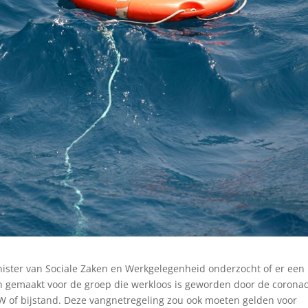
ister van Sociale Zaken en Werkgelegenheid onderzocht of er een
n gemaakt voor de groep die werkloos is geworden door de coronac
 of bijstand. Deze vangnetregeling zou ook moeten gelden voor