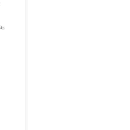
g
 de