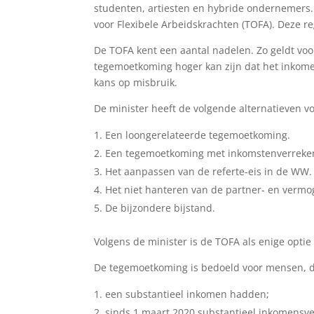
studenten, artiesten en hybride ondernemers. 
voor Flexibele Arbeidskrachten (TOFA). Deze r
De TOFA kent een aantal nadelen. Zo geldt voo
tegemoetkoming hoger kan zijn dat het inkomen
kans op misbruik.
De minister heeft de volgende alternatieven 
Een loongerelateerde tegemoetkoming.
Een tegemoetkoming met inkomstenverreke
Het aanpassen van de referte-eis in de WW.
Het niet hanteren van de partner- en vermog
De bijzondere bijstand.
Volgens de minister is de TOFA als enige optie
De tegemoetkoming is bedoeld voor mensen, 
een substantieel inkomen hadden;
sinds 1 maart 2020 substantieel inkomensv