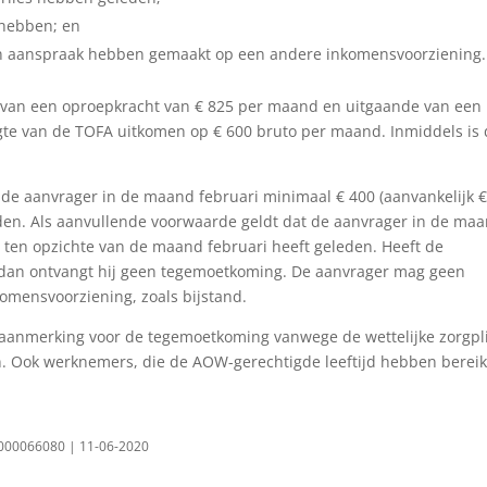
 hebben; en
n aanspraak hebben gemaakt op een andere inkomensvoorziening
van een oproepkracht van € 825 per maand en uitgaande van een
e van de TOFA uitkomen op € 600 bruto per maand. Inmiddels is 
e aanvrager in de maand februari minimaal € 400 (aanvankelijk 
n. Als aanvullende voorwaarde geldt dat de aanvrager in de ma
 ten opzichte van de maand februari heeft geleden. Heeft de
, dan ontvangt hij geen tegemoetkoming. De aanvrager mag geen
mensvoorziening, zoals bijstand.
 aanmerking voor de tegemoetkoming vanwege de wettelijke zorgpl
. Ook werknemers, die de AOW-gerechtigde leeftijd hebben bereik
-0000066080 | 11-06-2020