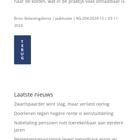
naar de kosten, wat in de praktijk vaak onhaalbaar is.
Bron: Belastingdienst | publicatie | KG:204:2024:13 | 03-11-
2024
T
E
R
U
G
Laatste nieuws
Zwartspaarder wint slag, maar verliest oorlog
Doorlenen tegen hogere rente is winstuitdeling
Nabetaling pensioen niet toerekenbaar aan eerdere
jaren
Bestemmingswijziging levert belastbare winst op