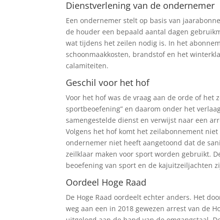
Dienstverlening van de ondernemer
Een ondernemer stelt op basis van jaarabonnem
de houder een bepaald aantal dagen gebruikmak
wat tijdens het zeilen nodig is. In het abonn
schoonmaakkosten, brandstof en het winterklaa
calamiteiten.
Geschil voor het hof
Voor het hof was de vraag aan de orde of het
sportbeoefening” en daarom onder het verlaagde
samengestelde dienst en verwijst naar een arr
Volgens het hof komt het zeilabonnement niet
ondernemer niet heeft aangetoond dat de sanit
zeilklaar maken voor sport worden gebruikt. De
beoefening van sport en de kajuitzeiljachten z
Oordeel Hoge Raad
De Hoge Raad oordeelt echter anders. Het door 
weg aan een in 2018 gewezen arrest van de H
uitgelegd aan de hand van de omgangstaal. De 