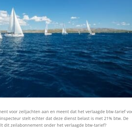
ent voor zeiljachten aan en meent dat het verlaagde btw-tarief vo
inspecteur stelt echter dat deze dienst belast is met 21% btw. De
alt dit zeilabonnement onder het verlaagde btw-tarief?