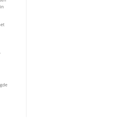
 in
het
.
agde