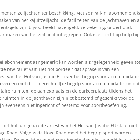
enten zeiljachten ter beschikking. Met zo’n 'all-in' abonnement 
en van het kajuitzeiljacht, de faciliteiten van de jachthaven en a
ementsgeld zijn bijvoorbeeld havengeld, verzekering, onderhoud,
r maken van het zeiljacht inbegrepen. Ook is er recht op hulp bij
 zeilabonnement aangemerkt kan worden als “gelegenheid geven to
 btw-tarief valt. Het hof oordeelt dat sprake is van één
est van het Hof van Justitie EU over het begrip sportaccommodatie
 overeen met dit Unierechtelijke begrip sportaccommodatie, omdat
aire ruimten, de aanlegplaats en de parkeerplaats tijdens het
 ruimten in de jachthaven zijn niet bestemd of geschikt voor de
ijn eveneens niet ingericht of bestemd voor sportbeoefening.
het hof aangehaalde arrest van het Hof van Justitie EU staat niet 
oge Raad. Volgens de Hoge Raad moet het begrip sport worden
Hoge Raad wijst erop dat sportbeoefening niet beperkt is tot spo