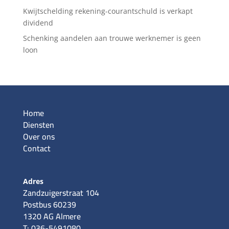
Kwijtschelding rekening-courantschuld is verkapt
dividend
Schenking aandelen aan trouwe werknemer is geen
loon
Home
Diensten
Over ons
Contact
Adres
Zandzuigerstraat 104
Postbus 60239
1320 AG Almere
T: 036-5491080