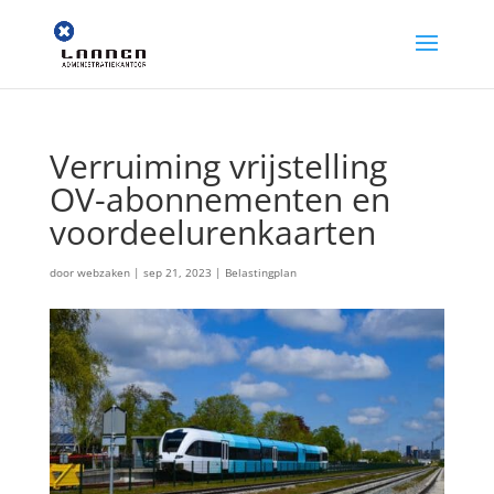
Verruiming vrijstelling
OV-abonnementen en
voordeelurenkaarten
door
webzaken
|
sep 21, 2023
|
Belastingplan