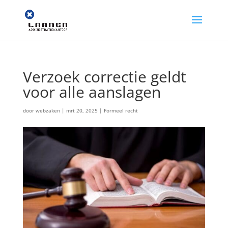
Verzoek correctie geldt
voor alle aanslagen
door
webzaken
|
mrt 20, 2025
|
Formeel recht