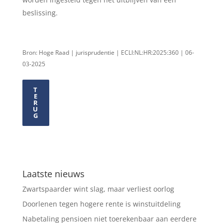
beslissing.
Bron: Hoge Raad | jurisprudentie | ECLI:NL:HR:2025:360 | 06-
03-2025
T
E
R
U
G
Laatste nieuws
Zwartspaarder wint slag, maar verliest oorlog
Doorlenen tegen hogere rente is winstuitdeling
Nabetaling pensioen niet toerekenbaar aan eerdere