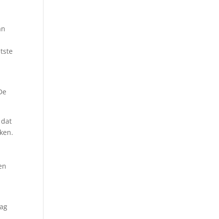
an
tste
 De
 dat
eken.
en
lag