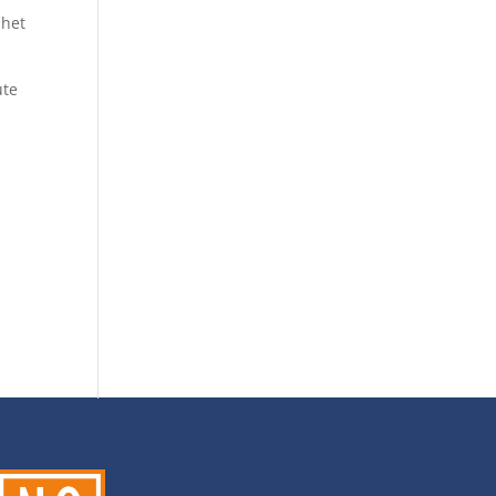
 het
ute