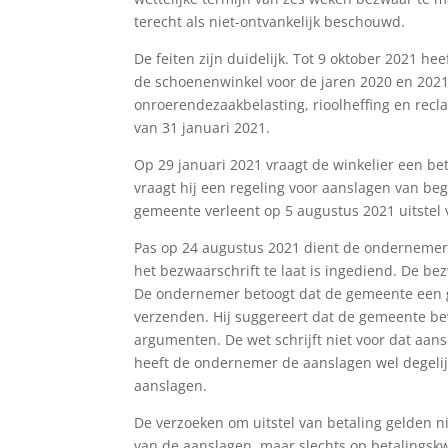
terecht als niet-ontvankelijk beschouwd.
De feiten zijn duidelijk. Tot 9 oktober 2021 
de schoenenwinkel voor de jaren 2020 en 2021 
onroerendezaakbelasting, rioolheffing en recla
van 31 januari 2021.
Op 29 januari 2021 vraagt de winkelier een be
vraagt hij een regeling voor aanslagen van begi
gemeente verleent op 5 augustus 2021 uitstel v
Pas op 24 augustus 2021 dient de ondernemer 
het bezwaarschrift te laat is ingediend. De be
De ondernemer betoogt dat de gemeente een g
verzenden. Hij suggereert dat de gemeente b
argumenten. De wet schrijft niet voor dat aa
heeft de ondernemer de aanslagen wel degelijk
aanslagen.
De verzoeken om uitstel van betaling gelden ni
van de aanslagen, maar slechts op betalingskwes