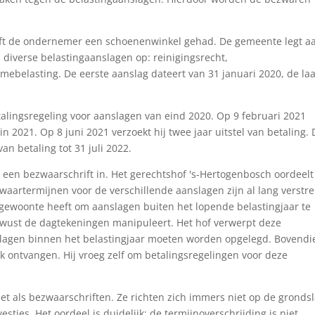
heeft de ondernemer een schoenenwinkel gehad. De gemeente legt a
diverse belastingaanslagen op: reinigingsrecht,
mebelasting. De eerste aanslag dateert van 31 januari 2020, de laa
talingsregeling voor aanslagen van eind 2020. Op 9 februari 2021
n 2021. Op 8 juni 2021 verzoekt hij twee jaar uitstel van betaling.
an betaling tot 31 juli 2022.
een bezwaarschrift in. Het gerechtshof 's-Hertogenbosch oordeelt
zwaartermijnen voor de verschillende aanslagen zijn al lang verstr
ewoonte heeft om aanslagen buiten het lopende belastingjaar te
ewust de dagtekeningen manipuleert. Het hof verwerpt deze
nslagen binnen het belastingjaar moeten worden opgelegd. Bovendi
 ontvangen. Hij vroeg zelf om betalingsregelingen voor deze
et als bezwaarschriften. Ze richten zich immers niet op de gronds
ties. Het oordeel is duidelijk: de termijnoverschrijding is niet