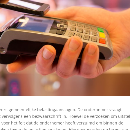
eeks gemeentelijke belastingaanslagen. De ondernemer vraagt
nt vervolgens een bezwaarschrift in. Hoewel de verzoeken om uitste
ng voor het feit dat de ondernemer heeft verzuimd om binnen de
 maken tegen de belastingaanslagen. Hierdoor worden de bezwaren