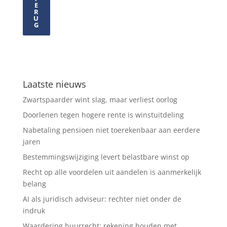
E
R
U
G
Laatste nieuws
Zwartspaarder wint slag, maar verliest oorlog
Doorlenen tegen hogere rente is winstuitdeling
Nabetaling pensioen niet toerekenbaar aan eerdere
jaren
Bestemmingswijziging levert belastbare winst op
Recht op alle voordelen uit aandelen is aanmerkelijk
belang
AI als juridisch adviseur: rechter niet onder de
indruk
Waardering huurrecht: rekening houden met