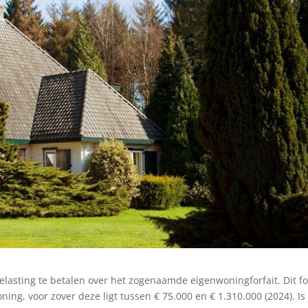
lasting te betalen over het zogenaamde eigenwoningforfait. Dit fo
g, voor zover deze ligt tussen € 75.000 en € 1.310.000 (2024). Is