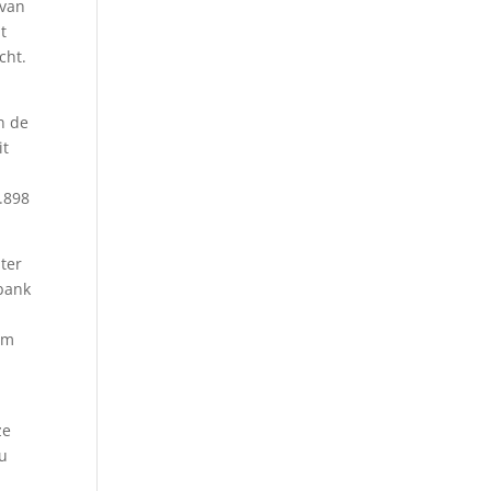
 van
t
cht.
n de
it
.898
ter
bank
em
ze
au