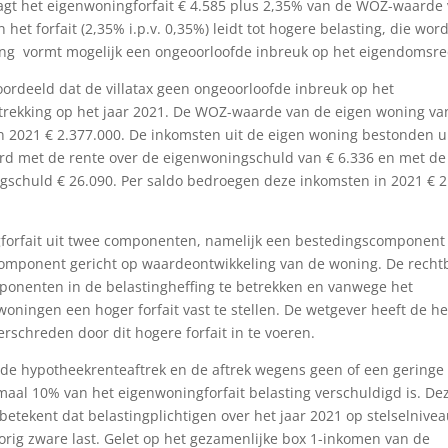
t het eigenwoningforfait € 4.585 plus 2,35% van de WOZ-waarde
et forfait (2,35% i.p.v. 0,35%) leidt tot hogere belasting, die word
ting vormt mogelijk een ongeoorloofde inbreuk op het eigendomsre
ordeeld dat de villatax geen ongeoorloofde inbreuk op het
trekking op het jaar 2021. De WOZ-waarde van de eigen woning va
 2021 € 2.377.000. De inkomsten uit de eigen woning bestonden u
erd met de rente over de eigenwoningschuld van € 6.336 en met de
gschuld € 26.090. Per saldo bedroegen deze inkomsten in 2021 € 2
forfait uit twee componenten, namelijk een bestedingscomponent 
component gericht op waardeontwikkeling van de woning. De recht
mponenten in de belastingheffing te betrekken en vanwege het
ningen een hoger forfait vast te stellen. De wetgever heeft de h
schreden door dit hogere forfait in te voeren.
 de hypotheekrenteaftrek en de aftrek wegens geen of een geringe
aal 10% van het eigenwoningforfait belasting verschuldigd is. De
 betekent dat belastingplichtigen over het jaar 2021 op stelselnive
rig zware last. Gelet op het gezamenlijke box 1-inkomen van de