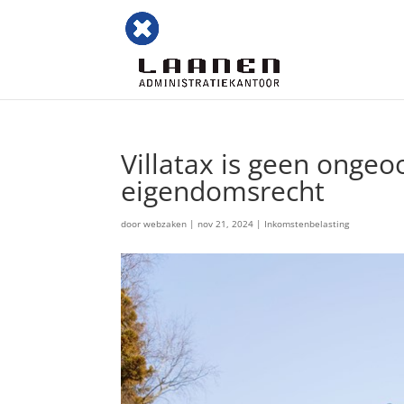
Villatax is geen ongeo
eigendomsrecht
door
webzaken
|
nov 21, 2024
|
Inkomstenbelasting