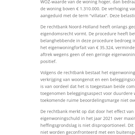
WOZ-waarde van de woning hoger, dan bedraag
de woning boven € 1.310.000. De verhoging van h
aangeduid met de term "villatax". Deze belas
De rechtbank Noord-Holland heeft onlangs geo
eigendomsrecht vormt. De procedure heeft be
belanghebbende in deze procedure bedroeg in
het eigenwoningforfait van € 35.324, vermind
aftrek wegens geen of een geringe eigenwonin
positief.
Volgens de rechtbank bestaat het eigenwoning
verkrijging van woongenot en een beleggings
is van oordeel dat het is toegestaan beide co
toegenomen beleggingsaspect voor duurdere wo
toekomende ruime beoordelingsmarge niet over
De rechtbank merkt op dat door het effect van
eigenwoningschuld in het jaar 2021 over maxim
heffingsgrondslag is niet disproportioneel. Dit
niet worden geconfronteerd met een buitenspo