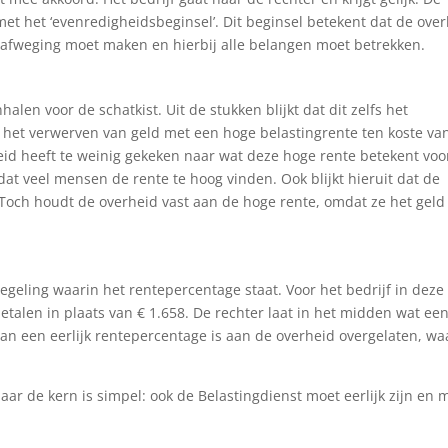
 met het ‘evenredigheidsbeginsel’. Dit beginsel betekent dat de ove
enafweging moet maken en hierbij alle belangen moet betrekken.
len voor de schatkist. Uit de stukken blijkt dat dit zelfs het
at het verwerven van geld met een hoge belastingrente ten koste va
heid heeft te weinig gekeken naar wat deze hoge rente betekent voo
 dat veel mensen de rente te hoog vinden. Ook blijkt hieruit dat de
. Toch houdt de overheid vast aan de hoge rente, omdat ze het geld
egeling waarin het rentepercentage staat. Voor het bedrijf in deze
betalen in plaats van € 1.658. De rechter laat in het midden wat ee
van een eerlijk rentepercentage is aan de overheid overgelaten, wa
ar de kern is simpel: ook de Belastingdienst moet eerlijk zijn en 