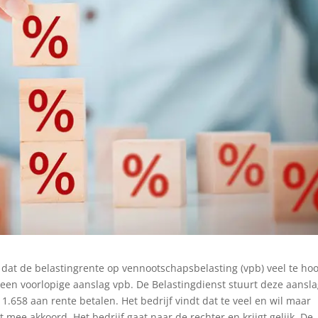
k dat de belastingrente op vennootschapsbelasting (vpb) veel te ho
 een voorlopige aanslag vpb. De Belastingdienst stuurt deze aansla
1.658 aan rente betalen. Het bedrijf vindt dat te veel en wil maar
t mee akkoord. Het bedrijf gaat naar de rechter en krijgt gelijk. De