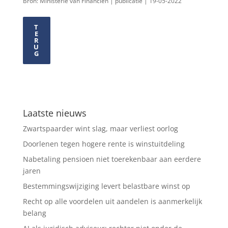
Bron: Ministerie van Financiën | publicatie | 19-05-2022
T
E
R
U
G
Laatste nieuws
Zwartspaarder wint slag, maar verliest oorlog
Doorlenen tegen hogere rente is winstuitdeling
Nabetaling pensioen niet toerekenbaar aan eerdere
jaren
Bestemmingswijziging levert belastbare winst op
Recht op alle voordelen uit aandelen is aanmerkelijk
belang