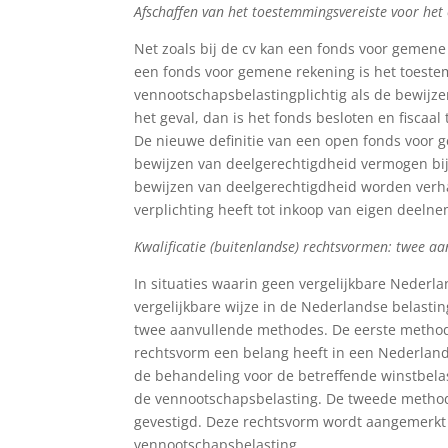
Afschaffen van het toestemmingsvereiste voor he
Net zoals bij de cv kan een fonds voor gemene r
een fonds voor gemene rekening is het toeste
vennootschapsbelastingplichtig als de bewijzen
het geval, dan is het fonds besloten en fiscaa
De nieuwe definitie van een open fonds voor g
bewijzen van deelgerechtigdheid vermogen bije
bewijzen van deelgerechtigdheid worden verh
verplichting heeft tot inkoop van eigen deelne
Kwalificatie (buitenlandse) rechtsvormen: twee a
In situaties waarin geen vergelijkbare Nederl
vergelijkbare wijze in de Nederlandse belas
twee aanvullende methodes. De eerste methode
rechtsvorm een belang heeft in een Nederland
de behandeling voor de betreffende winstbelas
de vennootschapsbelasting. De tweede methode
gevestigd. Deze rechtsvorm wordt aangemerkt 
vennootschapsbelasting.