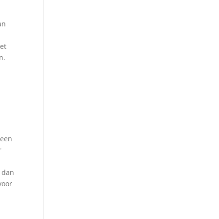
an
et
n.
 een
r
t dan
voor