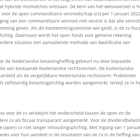
at hybride mismatches ontstaan. De kern van het wetsvoorstel is h
t voor de open commanditaire vennootschap (cv) per 1 januari 2022
nging van een commanditaire vennoot niet vereist is dat alle venno
ming geven. Als dit toestemmingsvereiste wel geldt, is de cv fisc
plichtig. Daarnaast wordt het open fonds voor gemene rekening
ndere situaties een aanvullende methode van kwalificatie van
oor de Nederlandse belastingheffing gebeurt nu door bepaalde
et die van bestaande Nederlandse rechtsvormen. De buitenlandse
ehandeld als de vergelijkbare Nederlandse rechtsvorm. Problemen
s zelfstandig belastingplichtig worden aangemerkt, terwijl ze in h
ste voor de cv verdwijnt het onderscheid tussen de open en de
edere cv als fiscaal transparant aangemerkt. Voor de dividendbelast
de (open) cv niet langer inhoudingsplichtig. Met ingang van 1 januar
eeks voor hun aandeel in de resultaten van de cv in de heffing van