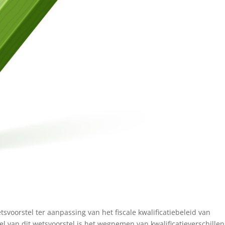
svoorstel ter aanpassing van het fiscale kwalificatiebeleid van
l van dit wetsvoorstel is het wegnemen van kwalificatieverschillen