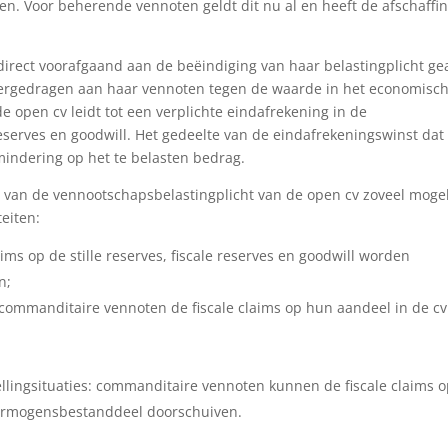
n. Voor beherende vennoten geldt dit nu al en heeft de afschaffi
rect voorafgaand aan de beëindiging van haar belastingplicht ge
ergedragen aan haar vennoten tegen de waarde in het economisc
de open cv leidt tot een verplichte eindafrekening in de
reserves en goodwill. Het gedeelte van de eindafrekeningswinst dat
indering op het te belasten bedrag.
n van de vennootschapsbelastingplicht van de open cv zoveel mogel
teiten:
laims op de stille reserves, fiscale reserves en goodwill worden
n;
commanditaire vennoten de fiscale claims op hun aandeel in de cv
stellingsituaties: commanditaire vennoten kunnen de fiscale claims 
 vermogensbestanddeel doorschuiven.