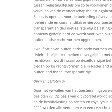
tussen belastingstelsels om zo te voorkomen d
vervallen van de vennootschapsbelastingplich
Een cv is open als voor de toetreding of verva
(beherende en commanditaire) hiervoor toestem
transparant en dus niet-zelfstandig belasting
opnieuw gedefinieerd en wordt voor twee bijzo
buitenlandse rechtsvormen opgenomen.
Kwalificatie van buitenlandse rechtsvormen v
civielrechtelijke kenmerken te vergelijken m
rechtsvorm wordt fiscaal op dezelfde wijze b
treden op bij rechtsvormen die in Nederland al
buitenland fiscaal transparant zijn.
Open en besloten cv
Door het vervallen van het toestemmingsverei
besloten cv. Op basis van dit voorstel wordt i
en de bronbelasting op renten en royalty’s is 
2022 worden alle vennoten van een cv rechtstr