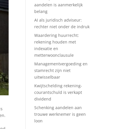
aandelen is aanmerkelijk
belang
AI als juridisch adviseur:
rechter niet onder de indruk
Waardering huurrecht:
rekening houden met
indexatie en
metterwoonclausule
Managementvergoeding en
stamrecht zijn niet
uitwisselbaar
Kwijtschelding rekening-
courantschuld is verkapt
dividend
Schenking aandelen aan
is
trouwe werknemer is geen
en.
loon
and