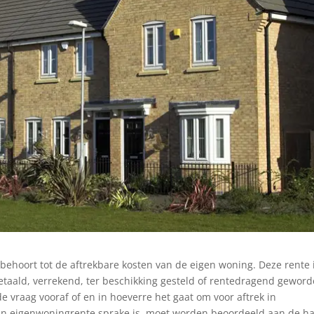
ehoort tot de aftrekbare kosten van de eigen woning. Deze rente 
betaald, verrekend, ter beschikking gesteld of rentedragend geword
de vraag vooraf of en in hoeverre het gaat om voor aftrek in
n eigenwoningrente sprake is, moet worden beoordeeld aan de h