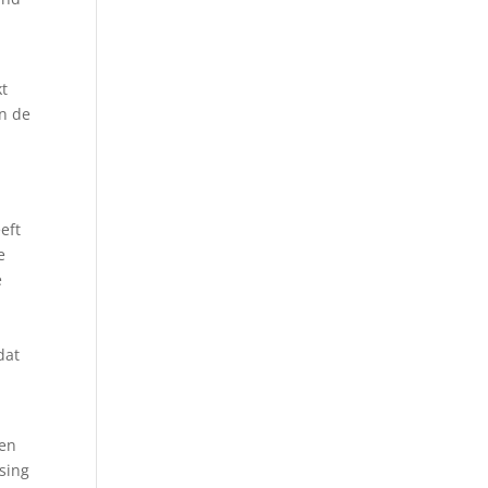
kt
n de
eft
e
e
dat
den
ssing