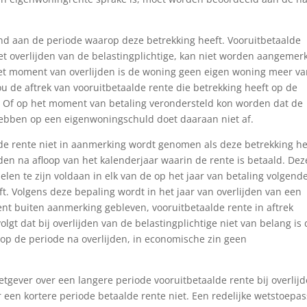
d aan de periode waarop deze betrekking heeft. Vooruitbetaalde
et overlijden van de belastingplichtige, kan niet worden aangemer
et moment van overlijden is de woning geen eigen woning meer va
u de aftrek van vooruitbetaalde rente die betrekking heeft op de
. Of op het moment van betaling verondersteld kon worden dat de
hebben op een eigenwoningschuld doet daaraan niet af.
lde rente niet in aanmerking wordt genomen als deze betrekking he
den na afloop van het kalenderjaar waarin de rente is betaald. Dez
elen te zijn voldaan in elk van de op het jaar van betaling volgend
t. Volgens deze bepaling wordt in het jaar van overlijden van een
ent buiten aanmerking gebleven, vooruitbetaalde rente in aftrek
lgt dat bij overlijden van de belastingplichtige niet van belang is 
 op de periode na overlijden, in economische zin geen
tgever over een langere periode vooruitbetaalde rente bij overlij
er een kortere periode betaalde rente niet. Een redelijke wetstoepa