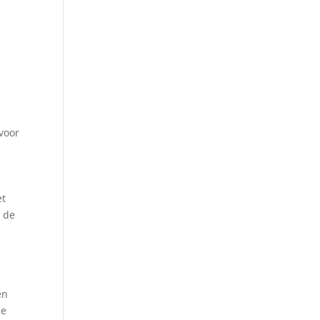
voor
n
et
t de
en
ie