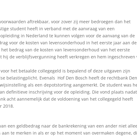
 voorwaarden aftrekbaar, voor zover zij meer bedroegen dan het
stige student heeft in verband met de aanvraag van een
n opleiding in Nederland te kunnen volgen voor de aanvang van de
rag voor de kosten van levensonderhoud in het eerste jaar aan de
eft het bedrag van de kosten van levensonderhoud van het eerste
at hij de verblijfsvergunning heeft verkregen en hem ingeschreven 
 voor het betaalde collegegeld is bepalend of deze uitgaven zijn
se belastingplicht. Evenals Hof Den Bosch heeft de rechtbank De
ijsinstelling als een depotstorting aangemerkt. De student was h
 definitieve inschrijving voor de opleiding. Die vond plaats nada
nk acht aannemelijk dat de voldoening van het collegegeld heeft
r 2018.
van een geldbedrag naar de bankrekening van een ander niet alle
 is aan te merken in als er op het moment van overmaken degene, d