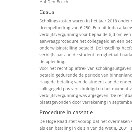
Hof Den Bosch.
Casus
Scholingskosten waren in het jaar 2018 onder
drempelbedrag van € 250. Een uit India afkom
verblijfsvergunning voor bepaalde tijd om ee
aanvraagprocedure het collegegeld en een bed
onderwijsinstelling betaald. De instelling he
verblijfsjaar aan de student terugbetaald nad
de opleiding.
Voor het recht op aftrek van scholingsuitgaven
betaald gedurende de periode van binnenland
Haag de betaling van de student aan de onderw
collegegeld pas verschuldigd op het moment van
verblijfsvergunning was afgegeven. De rechtba
plaatsgevonden door verrekening in septembe
Procedure in cassatie
De Hoge Raad stelt voorop dat het overmaken 
als een betaling in de zin van de Wet IB 2001