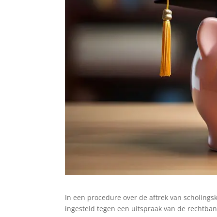
In een procedure over de aftrek van scholingsk
ingesteld tegen een uitspraak van de rechtban