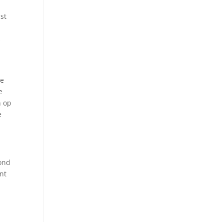
st
s
te
e
n op
e
rond
nt
i