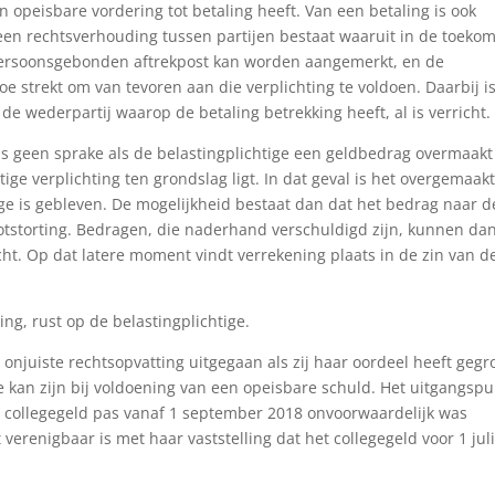
en opeisbare vordering tot betaling heeft. Van een betaling is ook
n rechtsverhouding tussen partijen bestaat waaruit in de toekom
s persoonsgebonden aftrekpost kan worden aangemerkt, en de
e strekt om van tevoren aan die verplichting te voldoen. Daarbij i
de wederpartij waarop de betaling betrekking heeft, al is verricht.
 is geen sprake als de belastingplichtige een geldbedrag overmaakt
e verplichting ten grondslag ligt. In dat geval is het overgemaak
ige is gebleven. De mogelijkheid bestaat dan dat het bedrag naar d
otstorting. Bedragen, die naderhand verschuldigd zijn, kunnen da
t. Op dat latere moment vindt verrekening plaats in de zin van d
ing, rust op de belastingplichtige.
onjuiste rechtsopvatting uitgegaan als zij haar oordeel heeft geg
 kan zijn bij voldoening van een opeisbare schuld. Het uitgangspu
t collegegeld pas vanaf 1 september 2018 onvoorwaardelijk was
verenigbaar is met haar vaststelling dat het collegegeld voor 1 jul