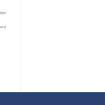
kter
land