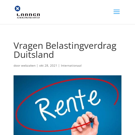
Vragen Belastingverdrag
Duitsland
door
webzaken
|
okt 28, 2021
|
Internationaal