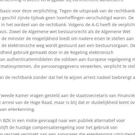
basis voor deze verplichting. Tegen de uitspraak van de rechtbank
 geschil zijnde tijdvak geen loonheffingen verschuldigd waren. De
in het oordeel van de rechtbank. Volgens de A-G heeft de verplich
asis. Zowel de Algemene wet bestuursrecht als de Algemene Wet
e de minister de mogelijkheid biedt om nadere eisen te stellen aan
a de elektronische weg wordt gestuurd aan een bestuursorgaan. D
gdheid gebruik gemaakt door in de Regeling elektronisch
 van authenticatiemiddelen die voldoen aan Europese regelgeving 
ormatiesystemen, die persoonsgegevens verwerken, verplicht te stel
van de rechtbank zonder dat het te wijzen arrest nadeel toebrengt 
 Tweede Kamer vragen gesteld aan de staatssecretaris van Financië
t arrest van de Hoge Raad, maar is blij dat er duidelijkheid komt o
k van eHerkenning.
 BZK in een motie gevraagd naar een publiek alternatief voor
 blijft de huidige compensatieregeling voor het gebruik van
 verzoek verstrekt aan een aanvrager die eHerkenning uitsluiten