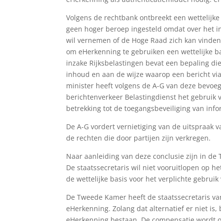
Volgens de rechtbank ontbreekt een wettelijke 
geen hoger beroep ingesteld omdat over het in
wil vernemen of de Hoge Raad zich kan vinden 
om eHerkenning te gebruiken een wettelijke b
inzake Rijksbelastingen bevat een bepaling di
inhoud en aan de wijze waarop een bericht vi
minister heeft volgens de A-G van deze bevoe
berichtenverkeer Belastingdienst het gebruik
betrekking tot de toegangsbeveiliging van inf
De A-G vordert vernietiging van de uitspraak 
de rechten die door partijen zijn verkregen.
Naar aanleiding van deze conclusie zijn in de
De staatssecretaris wil niet vooruitlopen op he
de wettelijke basis voor het verplichte gebrui
De Tweede Kamer heeft de staatssecretaris van
eHerkenning. Zolang dat alternatief er niet is,
eHerkenning bestaan. De compensatie wordt op