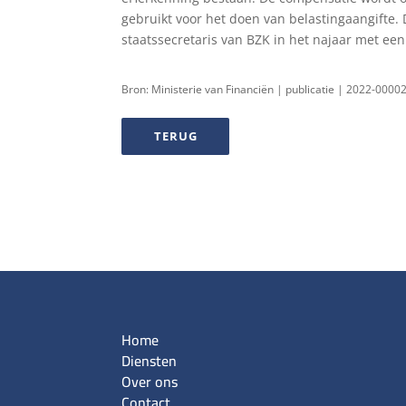
gebruikt voor het doen van belastingaangifte.
staatssecretaris van BZK in het najaar met ee
Bron: Ministerie van Financiën | publicatie | 2022-000
TERUG
Home
Diensten
Over ons
Contact