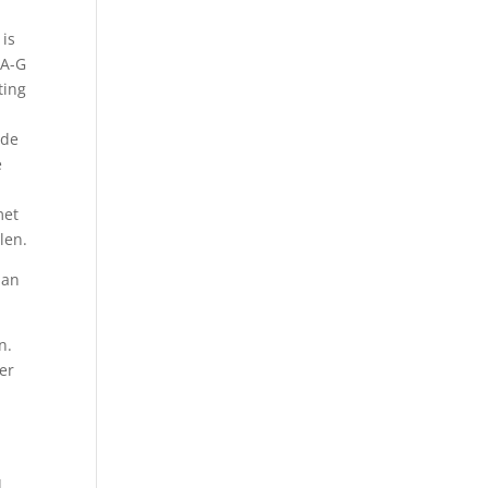
 is
 A-G
ting
 de
e
met
len.
aan
n.
ver
d