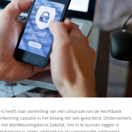
A-G heeft naar aanleiding van een uitspraak van de Rechtbank
erkenning cassatie in het belang der wet gevorderd. Ondernemers 
a het MijnBelastingdienst Zakelijk. Om in te kunnen loggen is
erkenning is alleen verkrijgbaar bij commerciële aanbieders.