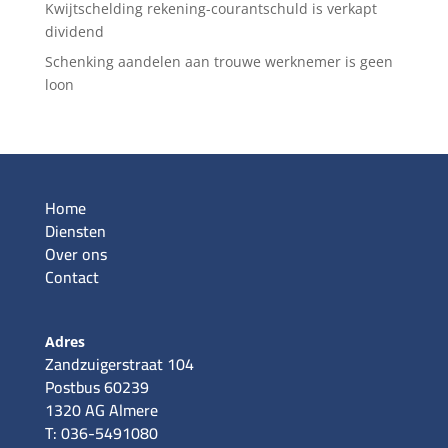
Kwijtschelding rekening-courantschuld is verkapt
dividend
Schenking aandelen aan trouwe werknemer is geen
loon
Home
Diensten
Over ons
Contact
Adres
Zandzuigerstraat 104
Postbus 60239
1320 AG Almere
T: 036-5491080