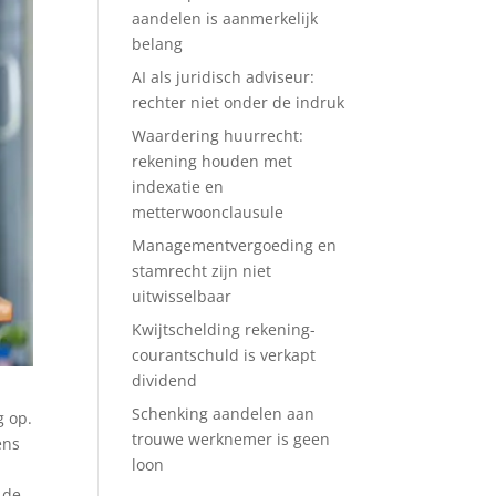
aandelen is aanmerkelijk
belang
AI als juridisch adviseur:
rechter niet onder de indruk
Waardering huurrecht:
rekening houden met
indexatie en
metterwoonclausule
Managementvergoeding en
stamrecht zijn niet
uitwisselbaar
Kwijtschelding rekening-
courantschuld is verkapt
dividend
Schenking aandelen aan
g op.
trouwe werknemer is geen
ens
loon
 de