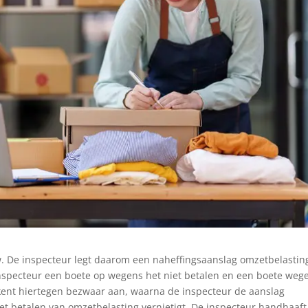
. De inspecteur legt daarom een naheffingsaanslag omzetbelastin
 inspecteur een boete op wegens het niet betalen en een boete weg
kent hiertegen bezwaar aan, waarna de inspecteur de aanslag
iet betalen van omzetbelasting vernietigt. De inspecteur handhaaft