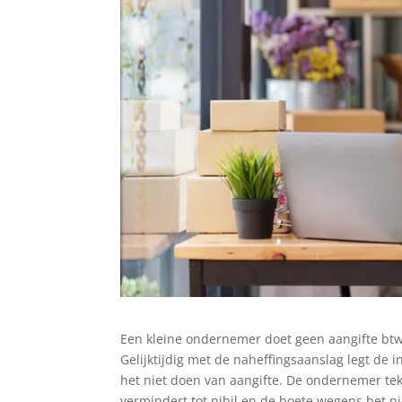
Een kleine ondernemer doet geen aangifte btw
Gelijktijdig met de naheffingsaanslag legt de
het niet doen van aangifte. De ondernemer te
vermindert tot nihil en de boete wegens het n