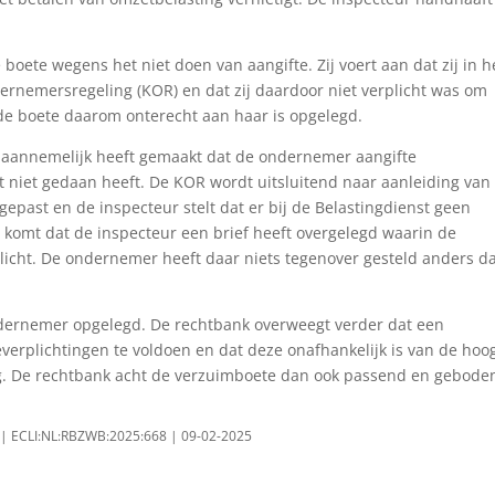
boete wegens het niet doen van aangifte. Zij voert aan dat zij in h
ernemersregeling (KOR) en dat zij daardoor niet verplicht was om
t de boete daarom onterecht aan haar is opgelegd.
r aannemelijk heeft gemaakt dat de ondernemer aangifte
 niet gedaan heeft. De KOR wordt uitsluitend naar aanleiding van
gepast en de inspecteur stelt dat er bij de Belastingdienst geen
 komt dat de inspecteur een brief heeft overgelegd waarin de
icht. De ondernemer heeft daar niets tegenover gesteld anders d
ndernemer opgelegd. De rechtbank overweegt verder dat een
everplichtingen te voldoen en dat deze onafhankelijk is van de hoo
ng. De rechtbank acht de verzuimboete dan ook passend en gebode
e | ECLI:NL:RBZWB:2025:668 | 09-02-2025