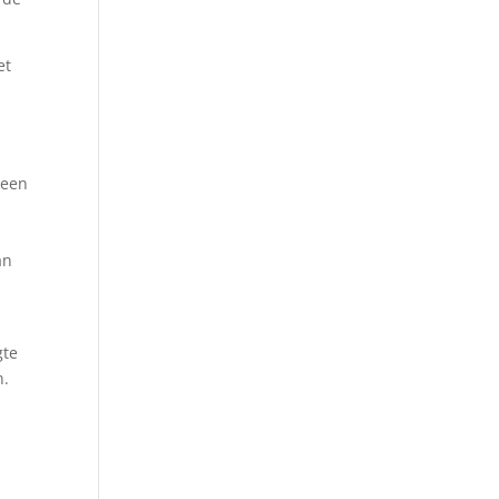
et
 een
an
gte
n.