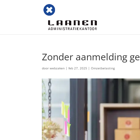
Zonder aanmelding g
door
webzaken
|
feb 27, 2025
|
Omzetbelasting