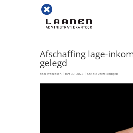
Afschaffing lage-inko
gelegd
door
webzaken
|
mrt 30, 2023
|
Sociale verzekeringen