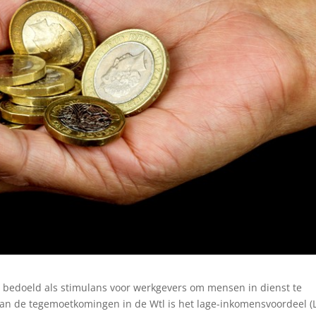
 bedoeld als stimulans voor werkgevers om mensen in dienst te
an de tegemoetkomingen in de Wtl is het lage-inkomensvoordeel (L