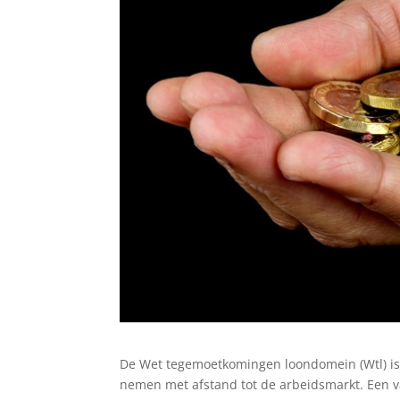
De Wet tegemoetkomingen loondomein (Wtl) is
nemen met afstand tot de arbeidsmarkt. Een v