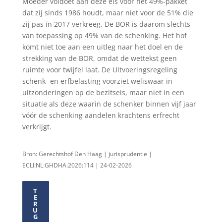
Moeder voldoet aan deze eis voor het 49%-pakket
dat zij sinds 1986 houdt, maar niet voor de 51% die
zij pas in 2017 verkreeg. De BOR is daarom slechts
van toepassing op 49% van de schenking. Het hof
komt niet toe aan een uitleg naar het doel en de
strekking van de BOR, omdat de wettekst geen
ruimte voor twijfel laat. De Uitvoeringsregeling
schenk- en erfbelasting voorziet weliswaar in
uitzonderingen op de bezitseis, maar niet in een
situatie als deze waarin de schenker binnen vijf jaar
vóór de schenking aandelen krachtens erfrecht
verkrijgt.
Bron: Gerechtshof Den Haag | jurisprudentie |
ECLI:NL:GHDHA:2026:114 | 24-02-2026
T
E
R
U
G