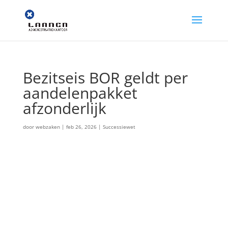
Bezitseis BOR geldt per
aandelenpakket
afzonderlijk
door
webzaken
|
feb 26, 2026
|
Successiewet