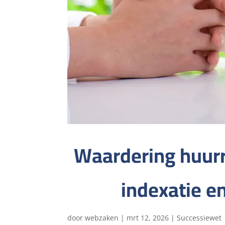
Waardering huurr
indexatie e
door
webzaken
|
mrt 12, 2026
|
Successiewet