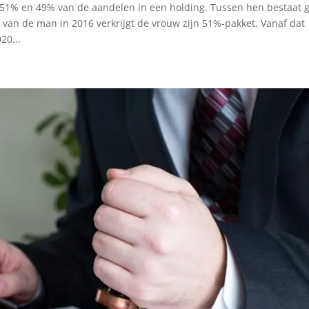
k 51% en 49% van de aandelen in een holding. Tussen hen bestaat 
van de man in 2016 verkrijgt de vrouw zijn 51%-pakket. Vanaf dat
20...