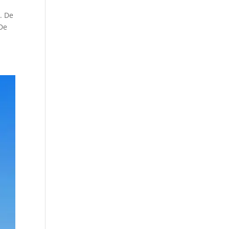
. De
 De