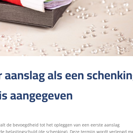
r aanslag als een schenki
 is aangegeven
rvalt de bevoegdheid tot het opleggen van een eerste aanslag
 de belastingschuld (de schenking). Deze termijn wordt verlengd m