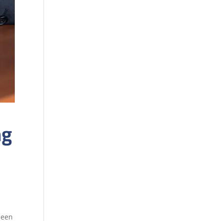
ng
 een