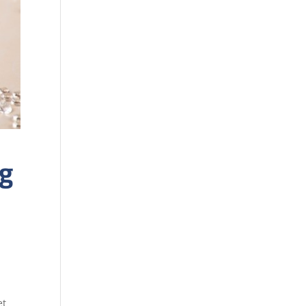
ng
et