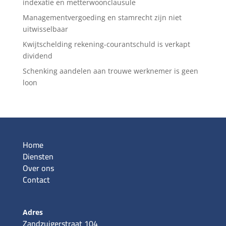
indexatie en metterwoonclausule
Managementvergoeding en stamrecht zijn niet
uitwisselbaar
Kwijtschelding rekening-courantschuld is verkapt
dividend
Schenking aandelen aan trouwe werknemer is geen
loon
Home
Diensten
Over ons
Contact
Adres
Zandzuigerstraat 104