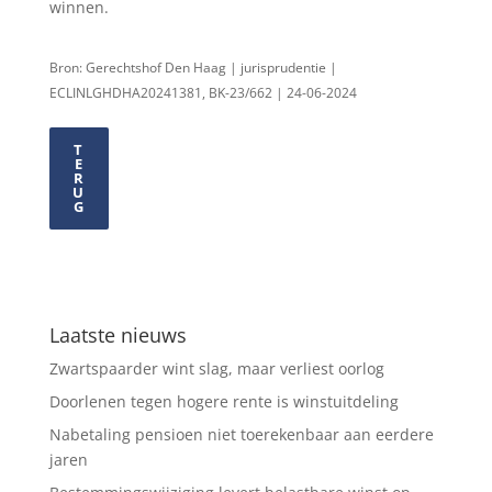
winnen.
Bron: Gerechtshof Den Haag | jurisprudentie |
ECLINLGHDHA20241381, BK-23/662 | 24-06-2024
T
E
R
U
G
Laatste nieuws
Zwartspaarder wint slag, maar verliest oorlog
Doorlenen tegen hogere rente is winstuitdeling
Nabetaling pensioen niet toerekenbaar aan eerdere
jaren