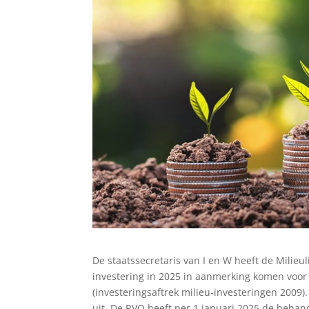
De staatssecretaris van I en W heeft de Milieul
investering in 2025 in aanmerking komen voor d
(investeringsaftrek milieu-investeringen 2009
uit. De RVO heeft per 1 januari 2025 de beha