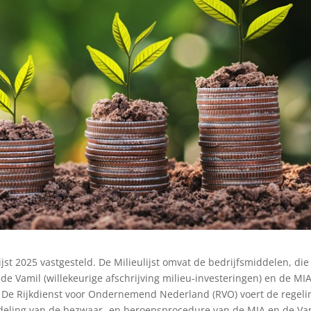
ijst 2025 vastgesteld. De Milieulijst omvat de bedrijfsmiddelen, die 
e Vamil (willekeurige afschrijving milieu-investeringen) en de MI
). De Rijkdienst voor Ondernemend Nederland (RVO) voert de regeli
ndeling van de bezwaar- en beroepsprocedure van de MIA en de Va