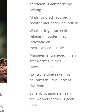
aandelen is aanmerkelijk
belang
AI als juridisch adviseur:
rechter niet onder de indruk
Waardering huurrecht:
rekening houden met
indexatie en
metterwoonclausule
Managementvergoeding en
stamrecht zijn niet
uitwisselbaar
Kwijtschelding rekening-
courantschuld is verkapt
dividend
Schenking aandelen aan
bij
trouwe werknemer is geen
A
loon
ng
mil