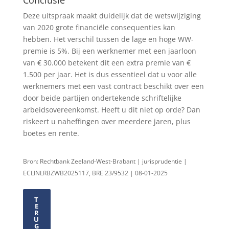
Deze uitspraak maakt duidelijk dat de wetswijziging
van 2020 grote financiële consequenties kan
hebben. Het verschil tussen de lage en hoge WW-
premie is 5%. Bij een werknemer met een jaarloon
van € 30.000 betekent dit een extra premie van €
1.500 per jaar. Het is dus essentieel dat u voor alle
werknemers met een vast contract beschikt over een
door beide partijen ondertekende schriftelijke
arbeidsovereenkomst. Heeft u dit niet op orde? Dan
riskeert u naheffingen over meerdere jaren, plus
boetes en rente.
Bron: Rechtbank Zeeland-West-Brabant | jurisprudentie |
ECLINLRBZWB2025117, BRE 23/9532 | 08-01-2025
T
E
R
U
G