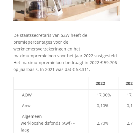
De staatssecretaris van SZW heeft de
premiepercentages voor de
werknemersverzekeringen en het
maximumpremieloon voor het jaar 2022 vastgesteld.
Het maximumpremieloon bedraagt in 2022 € 59.706
op jaarbasis. In 2021 was dat € 58.311.
2022
202
AOW
17,90%
17
Anw
0,10%
0,
Algemeen
werkloosheidsfonds (Awf) –
2,70%
2,
laag