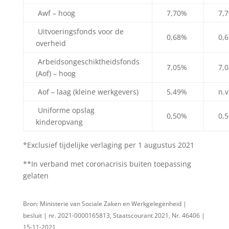
Awf – hoog
7,70%
7,
Uitvoeringsfonds voor de
0,68%
0,
overheid
Arbeidsongeschiktheidsfonds
7,05%
7,
(Aof) – hoog
Aof – laag (kleine werkgevers)
5,49%
n.v.
Uniforme opslag
0,50%
0,
kinderopvang
*Exclusief tijdelijke verlaging per 1 augustus 2021
**In verband met coronacrisis buiten toepassing
gelaten
Bron: Ministerie van Sociale Zaken en Werkgelegenheid |
besluit | nr. 2021-0000165813, Staatscourant 2021, Nr. 46406 |
15-11-2021