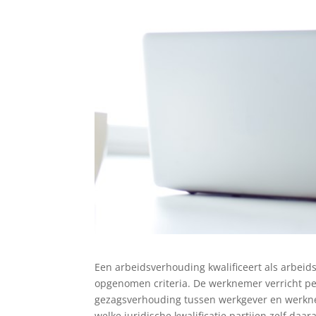
Een arbeidsverhouding kwalificeert als arbeid
opgenomen criteria. De werknemer verricht per
gezagsverhouding tussen werkgever en werknem
welke juridische kwalificatie partijen zelf d