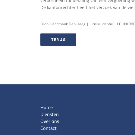
veroordeeld tot betaling van een vergoeding 
De kantonrechter heeft het verzoek van de we
Bron: Rechtbank Den Haag | jurisprudentie | ECLINLR
TERUG
Home
Diensten
Over ons
Contact