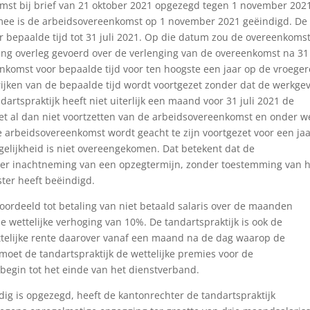
omst bij brief van 21 oktober 2021 opgezegd tegen 1 november 202
rmee is de arbeidsovereenkomst op 1 november 2021 geëindigd. De
 bepaalde tijd tot 31 juli 2021. Op die datum zou de overeenkoms
ng overleg gevoerd over de verlenging van de overeenkomst na 31 
nkomst voor bepaalde tijd voor ten hoogste een jaar op de vroeger
rijken van de bepaalde tijd wordt voortgezet zonder dat de werkge
rtspraktijk heeft niet uiterlijk een maand voor 31 juli 2021 de
et al dan niet voortzetten van de arbeidsovereenkomst en onder w
arbeidsovereenkomst wordt geacht te zijn voortgezet voor een jaa
ogelijkheid is niet overeengekomen. Dat betekent dat de
der inachtneming van een opzegtermijn, zonder toestemming van 
er heeft beëindigd.
roordeeld tot betaling van niet betaald salaris over de maanden
wettelijke verhoging van 10%. De tandartspraktijk is ook de
ettelijke rente daarover vanaf een maand na de dag waarop de
oet de tandartspraktijk de wettelijke premies voor de
egin tot het einde van het dienstverband.
ig is opgezegd, heeft de kantonrechter de tandartspraktijk