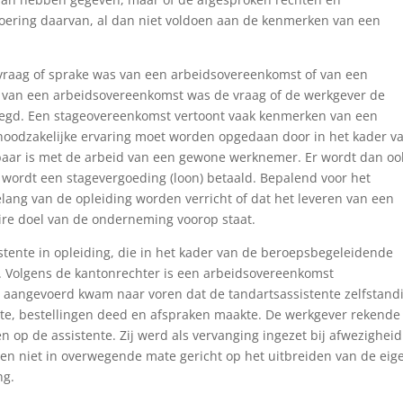
itvoering daarvan, al dan niet voldoen aan de kenmerken van een
 vraag of sprake was van een arbeidsovereenkomst of van een
s van een arbeidsovereenkomst was de vraag of de werkgever de
zegd. Een stageovereenkomst vertoont vaak kenmerken van een
noodzakelijke ervaring moet worden opgedaan door in het kader v
jkbaar is met de arbeid van een gewone werknemer. Er wordt dan oo
 wordt een stagevergoeding (loon) betaald. Bepalend voor het
ang van de opleiding worden verricht of dat het leveren van een
ire doel van de onderneming voorop staat.
tente in opleiding, die in het kader van de beroepsbegeleidende
. Volgens de kantonrechter is een arbeidsovereenkomst
 aangevoerd kwam naar voren dat de tandartsassistente zelfstand
e, bestellingen deed en afspraken maakte. De werkgever rekende 
 op de assistente. Zij werd als vervanging ingezet bij afwezigheid
n niet in overwegende mate gericht op het uitbreiden van de eig
ng.