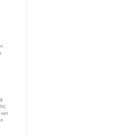
an
k
ig
bij
 van
en