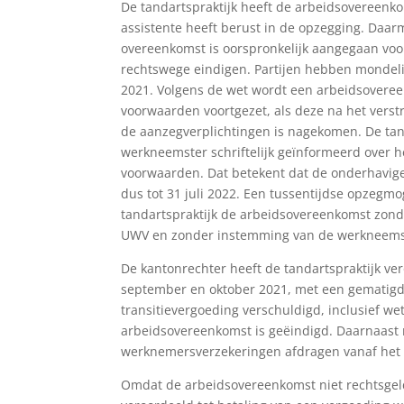
De tandartspraktijk heeft de arbeidsovereenk
assistente heeft berust in de opzegging. Daa
overeenkomst is oorspronkelijk aangegaan voor
rechtswege eindigen. Partijen hebben mondeli
2021. Volgens de wet wordt een arbeidsoveree
voorwaarden voortgezet, als deze na het verst
de aanzegverplichtingen is nagekomen. De tanda
werkneemster schriftelijk geïnformeerd over h
voorwaarden. Dat betekent dat de onderhavige 
dus tot 31 juli 2022. Een tussentijdse opzegm
tandartspraktijk de arbeidsovereenkomst zon
UWV en zonder instemming van de werkneemst
De kantonrechter heeft de tandartspraktijk ve
september en oktober 2021, met een gematigde 
transitievergoeding verschuldigd, inclusief w
arbeidsovereenkomst is geëindigd. Daarnaast m
werknemersverzekeringen afdragen vanaf het b
Omdat de arbeidsovereenkomst niet rechtsgeld