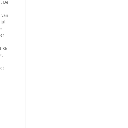
1. De
t van
juli
e
ver
elke
r,
het