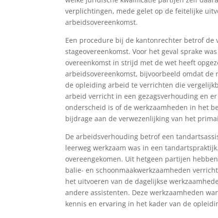
verplichtingen, mede gelet op de feitelijke u
arbeidsovereenkomst.
Een procedure bij de kantonrechter betrof de
stageovereenkomst. Voor het geval sprake wa
overeenkomst in strijd met de wet heeft opge
arbeidsovereenkomst, bijvoorbeeld omdat de 
de opleiding arbeid te verrichten die vergeli
arbeid verricht in een gezagsverhouding en er
onderscheid is of de werkzaamheden in het bel
bijdrage aan de verwezenlijking van het prima
De arbeidsverhouding betrof een tandartsassis
leerweg werkzaam was in een tandartspraktijk
overeengekomen. Uit hetgeen partijen hebben
balie- en schoonmaakwerkzaamheden verrichtt
het uitvoeren van de dagelijkse werkzaamheden
andere assistenten. Deze werkzaamheden ware
kennis en ervaring in het kader van de opleidi