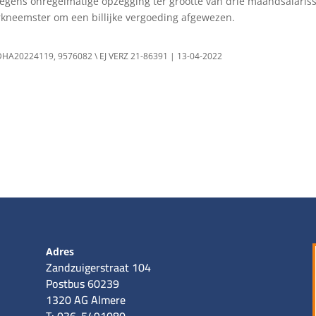
wegens onregelmatige opzegging ter grootte van drie maandsalaris
rkneemster om een billijke vergoeding afgewezen.
BDHA20224119, 9576082 \ EJ VERZ 21-86391 | 13-04-2022
Adres
Zandzuigerstraat 104
Postbus 60239
1320 AG Almere
T: 036-5491080