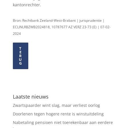
kantonrechter.
Bron: Rechtbank Zeeland-West-Brabant | jurisprudentie |
ECLINLRBZWB2024818, 10787677 AZ VERZ 23-73 (E) | 07-02-
2024
T
E
R
U
G
Laatste nieuws
Zwartspaarder wint slag, maar verliest oorlog
Doorlenen tegen hogere rente is winstuitdeling
Nabetaling pensioen niet toerekenbaar aan eerdere