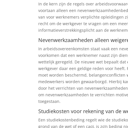
In de kern zijn de regels over arbeidsvoorwa
voortaan alleen een nevenwerkzaamhedenbedi
van voor werknemers verplichte opleidingen z
recht om de werkgever te vragen om een meer 
informatieverstrekkingsplicht aan de werknem
Nevenwerkzaamheden alleen weigeren
In arbeidsovereenkomsten staat vaak een nev
voorkomen dat een werknemer naast zijn diens
wettelijk geregeld. De nieuwe wet bepaalt d
werkgever daar een geldige reden voor heeft. R
moet worden beschermd, belangenconflicten w
medewerkers worden gewaarborgd. Hierbij kan
door het verrichten van nevenwerkzaamheden.
om nevenwerkzaamheden te verrichten motive
toegestaan.
Studiekosten voor rekening van de w
Een studiekostenbeding regelt wie de studieko
grond van de wet of een cao), is zo’n beding ni