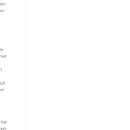
den
ten
te
niet
)
ijd
mer
 (op
ever.