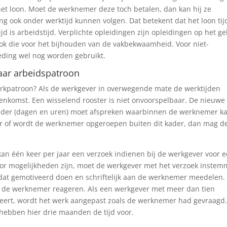
t loon. Moet de werknemer deze toch betalen, dan kan hij ze
g ook onder werktijd kunnen volgen. Dat betekent dat het loon ti
jd is arbeidstijd. Verplichte opleidingen zijn opleidingen op het g
ok die voor het bijhouden van de vakbekwaamheid. Voor niet-
eding wel nog worden gebruikt.
aar arbeidspatroon
rkpatroon? Als de werkgever in overwegende mate de werktijden
eenkomst. Een wisselend rooster is niet onvoorspelbaar. De nieuwe
ekader (dagen en uren) moet afspreken waarbinnen de werknemer k
er of wordt de werknemer opgeroepen buiten dit kader, dan mag d
 kan één keer per jaar een verzoek indienen bij de werkgever voor 
or mogelijkheden zijn, moet de werkgever met het verzoek instem
j dat gemotiveerd doen en schriftelijk aan de werknemer meedelen.
an de werknemer reageren. Als een werkgever met meer dan tien
eert, wordt het werk aangepast zoals de werknemer had gevraagd
ebben hier drie maanden de tijd voor.