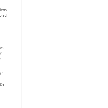
jdens
ebied
 wet
an
e
een
men.
 De
.