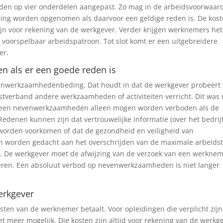
arden op vier onderdelen aangepast. Zo mag in de arbeidsvoorwaar
ng worden opgenomen als daarvoor een geldige reden is. De kos
ijn voor rekening van de werkgever. Verder krijgen werknemers het
voorspelbaar arbeidspatroon. Tot slot komt er een uitgebreidere
er.
 als er een goede reden is
enwerkzaamhedenbeding. Dat houdt in dat de werkgever probeert 
tverband andere werkzaamheden of activiteiten verricht. Dit was 
at een nevenwerkzaamheden alleen mogen worden verboden als de
edenen kunnen zijn dat vertrouwelijke informatie (over het bedrijf
orden voorkomen of dat de gezondheid en veiligheid van
 worden gedacht aan het overschrijden van de maximale arbeidst
 De werkgever moet de afwijzing van de verzoek van een werkne
ren. Een absoluut verbod op nevenwerkzaamheden is niet langer
erkgever
sten van de werknemer betaalt. Voor opleidingen die verplicht zijn
et meer mogelijk. Die kosten zijn altijd voor rekening van de werkg